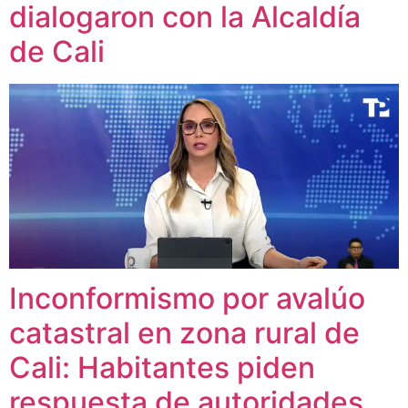
dialogaron con la Alcaldía
de Cali
Inconformismo por avalúo
catastral en zona rural de
Cali: Habitantes piden
respuesta de autoridades