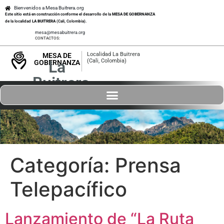
Bienvenidos a Mesa Buitrera.org
Este sitio está en construcción conforme el desarrollo de la
MESA DE GOBERNANZA
de la localidad
LA BUITRERA
(Cali, Colombia).
mesa@mesabuitrera.org
CONTACTOS:
Localidad La Buitrera
MESA DE
La
(Cali, Colombia)
GOBERNANZA
Buitrera
Categoría:
Prensa
Telepacífico
Lanzamiento de “La Ruta