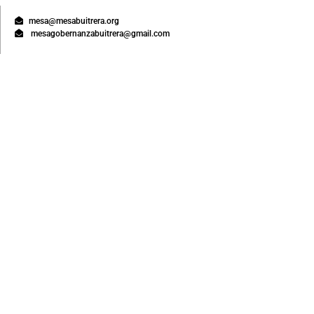
mesa@mesabuitrera.org
mesagobernanzabuitrera@gmail.com