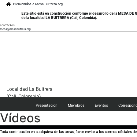
Saltar
Bienvenidos a Mesa Buitrera.org
al
Este sitio está en construcción conforme el desarrollo de la
MESA DE 
contenido
de la localidad
LA BUITRERA
(Cali, Colombia).
CONTACTOS:
mesa@mesabuitrera.org
Localidad La Buitrera
(Cali, Colombia)
Presentación
Miembros
Eventos
Correspon
Vídeos
Toda contribución en cualquiera de las áreas, favor enviar a los correos oficiales d