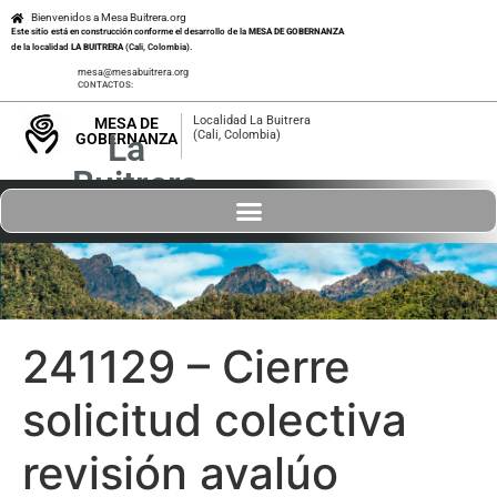
Bienvenidos a Mesa Buitrera.org
Este sitio está en construcción conforme el desarrollo de la
MESA DE GOBERNANZA
de la localidad
LA BUITRERA
(Cali, Colombia).
mesa@mesabuitrera.org
CONTACTOS:
Localidad La Buitrera
MESA DE
La
(Cali, Colombia)
GOBERNANZA
Buitrera
241129 – Cierre
solicitud colectiva
revisión avalúo